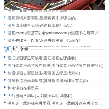
温岭漫画摄影哪里好学(温岭画室)
漫画世界哪里能买到(漫画世界赠品)
漫画剪辑来源哪里(漫画剪辑来源哪里的)
漫画原稿哪里买(漫画原稿纸是什么纸)
漫画oneday哪里可以看(oneofthosedays漫画书在哪可以看)
漫画去哪里可以看(漫画去哪里看可以保存)
漂流教室漫画哪里看(漂流教室漫画怎么突然没了)
热门文章
湘潭哪里有漫画(湘潭哪里有漫画书卖)
富江漫画哪里可以看(富江漫画在哪能看)
漫画去哪里下载游戏(漫画软件怎么下载)
黑白铅笔漫画特效在哪里(黑白铅笔漫画特效在哪里找到)
快看漫画去哪里找(快看漫画去哪里找素材)
健身教练漫画哪里有(健身教练漫画哪里有免费)
柯南漫画在哪里买
大剑漫画从哪里(大剑漫画从哪里能看)
漫画迷下载路径在哪里看(漫画迷下载的漫画在哪个文件夹)