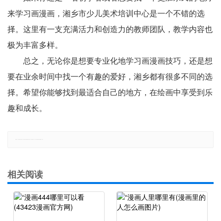
来学习画漫画，湘乡市少儿美术培训中心是一个不错的选
择。这里有一支充满活力和创造力的教师团队，教学内容也
极为丰富多样。
总之，无论你是想要专业化地学习画漫画技巧，还是想
要在业余时间中找一个有趣的爱好，湘乡都有很多不同的选
择。希望你能够找到最适合自己的地方，在绘画中享受到乐
趣和成长。
郑重声明：本文版权归原作者所有，转载文章仅为传播更多信息之目的，如有侵权行为，请第一时间联系我们修改或删除，多谢。
相关阅读