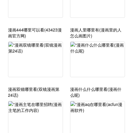
漫画444哪里可以看(43423漫
漫画人里哪里有(漫画里的人
画官方网)
怎么画图片)
漫画双镜哪里看(双镜漫画第
漫画什么什么哪里看(漫画什
24话)
么呢)