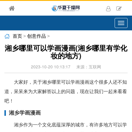
切
换
导
首页
>
创意作品
>
航
湘乡哪里可以学画漫画(湘乡哪里有学化
妆的地方)
2023-10-20 10:13:17
来源：互联网
大家好，关于湘乡哪里可以学画漫画这个很多人还不知
道，呆呆来为大家解答以上的问题，现在让我们一起来看看
吧！
湘乡学画漫画
湘乡作为一个文化底蕴深厚的城市，有许多地方可以学