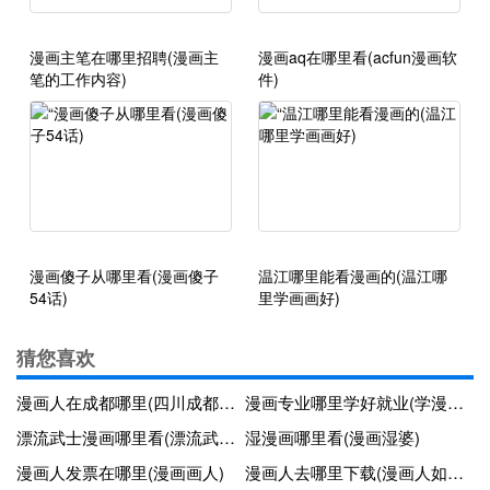
漫画主笔在哪里招聘(漫画主
漫画aq在哪里看(acfun漫画软
笔的工作内容)
件)
漫画傻子从哪里看(漫画傻子
温江哪里能看漫画的(温江哪
54话)
里学画画好)
猜您喜欢
漫画人在成都哪里(四川成都漫画)
漫画专业哪里学好就业(学漫画的就业方向)
漂流武士漫画哪里看(漂流武士78话)
湿漫画哪里看(漫画湿婆)
漫画人发票在哪里(漫画画人)
漫画人去哪里下载(漫画人如何下载)