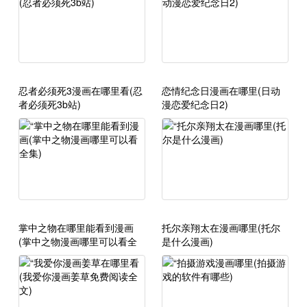
忍者必须死3漫画在哪里看(忍
恋情纪念日漫画在哪里(日动
者必须死3b站)
漫恋爱纪念日2)
掌中之物在哪里能看到漫画
托尔亲翔太在漫画哪里(托尔
(掌中之物漫画哪里可以看全
是什么漫画)
集)