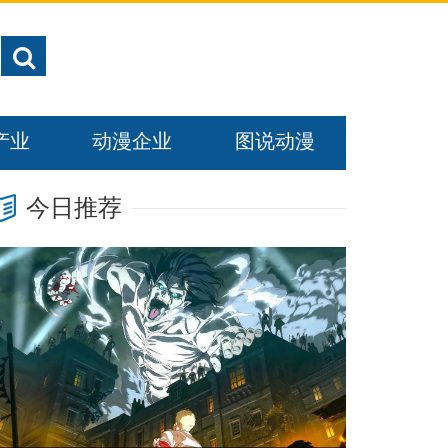
产业
动漫企业
图说动漫
今日推荐