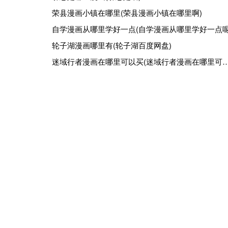
荣县漫画小镇在哪里(荣县漫画小镇在哪里啊)
自学漫画从哪里学好一点(自学漫画从哪里学好一点呢
轮子湖漫画哪里有(轮子湖百度网盘)
迷域行者漫画在哪里可以买(迷域行者漫画在哪