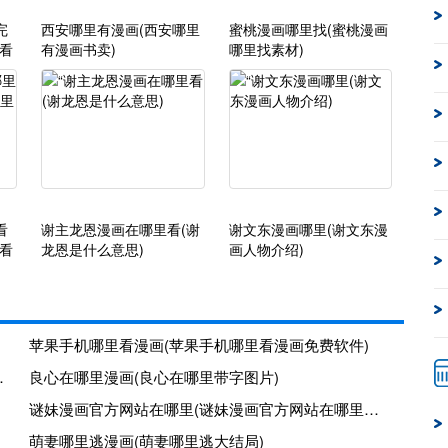
完
西安哪里有漫画(西安哪里
蜜桃漫画哪里找(蜜桃漫画
看
有漫画书卖)
哪里找素材)
看
谢主龙恩漫画在哪里看(谢
谢文东漫画哪里(谢文东漫
看
龙恩是什么意思)
画人物介绍)
苹果手机哪里看漫画(苹果手机哪里看漫画免费软件)
从哪里开始看的)
良心在哪里漫画(良心在哪里带字图片)
谜妹漫画官方网站在哪里(谜妹漫画官方网站在哪里可以看)
萌妻哪里逃漫画(萌妻哪里逃大结局)