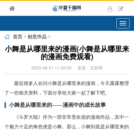
切
换
导
首页
>
创意作品
>
航
小舞是从哪里来的漫画(小舞是从哪里来
的漫画免费观看)
2023-08-21 11:02:09
来源：互联网
最近很多人在问小舞是从哪里来的漫画，今天露露整理
了一些相关资料，下面分享给大家一起了解下吧。
小舞是从哪里来的——漫画中的成长故事
《斗罗大陆》作为一部非常受欢迎的漫画作品，其中一
个魅力十足的角色便是小舞。那么，小舞到底是从哪里来的