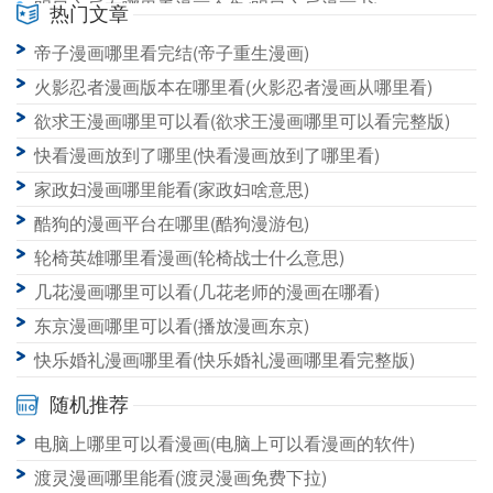
明日之后在哪里看漫画全集(明日之后漫画书)
热门文章
最强封印师哪里能看漫画(最强封面)
帝子漫画哪里看完结(帝子重生漫画)
榆次哪里可以学漫画书(榆次画画培训学校)
火影忍者漫画版本在哪里看(火影忍者漫画从哪里看)
欲求王漫画哪里可以看(欲求王漫画哪里可以看完整版)
快看漫画放到了哪里(快看漫画放到了哪里看)
家政妇漫画哪里能看(家政妇啥意思)
酷狗的漫画平台在哪里(酷狗漫游包)
轮椅英雄哪里看漫画(轮椅战士什么意思)
几花漫画哪里可以看(几花老师的漫画在哪看)
东京漫画哪里可以看(播放漫画东京)
快乐婚礼漫画哪里看(快乐婚礼漫画哪里看完整版)
随机推荐
电脑上哪里可以看漫画(电脑上可以看漫画的软件)
渡灵漫画哪里能看(渡灵漫画免费下拉)