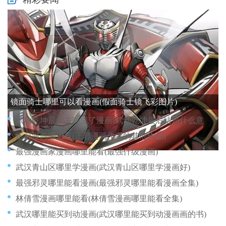
木偶漫画在哪里看(木偶漫画有几部作品)
明天同名漫画在哪里看全集(明天的明同音字)
末日丧尸哪里可以看漫画(末日丧尸漫画)
榆次哪里可以学漫画的(榆次画画培训学校)
末世超级系统漫画哪里看
镜面骑士哪里可以看漫画(假面骑士镜飞彩图片)
武动乾坤最后去哪里了漫画(武动乾坤最后结局什么意思)
正邪漫画哪里看(正邪漫画作者的其他作品)
最强漫画家漫画哪里能看(最强什级漫画)
武汉青山区哪里学漫画(武汉青山区哪里学漫画好)
最强邪灵哪里能看漫画(最强邪灵哪里能看漫画全集)
林倩雪漫画哪里能看(林倩雪漫画哪里能看全集)
武汉哪里能买到动漫画(武汉哪里能买到动漫画画的书)