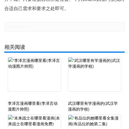
合适自己需求和要求之处即可。
郑重声明：本文版权归原作者所有，转载文章仅为传播更多信息之目的，如有侵权行为，请第一时间联系我们修改或删除，多谢。
相关阅读
李泽言漫画哪里看(李泽言动
武汉哪里有学漫画的(武汉学
漫图片帅照)
漫画的学校)