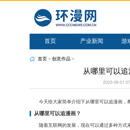
首页
产业新闻
游
首页
>
创意作品
>
从哪里可以追
2023-08-01 07
今天给大家简单介绍下从哪里可以追漫画，
从哪里可以追漫画？
随着互联网的发展，现在可以通过多种方式