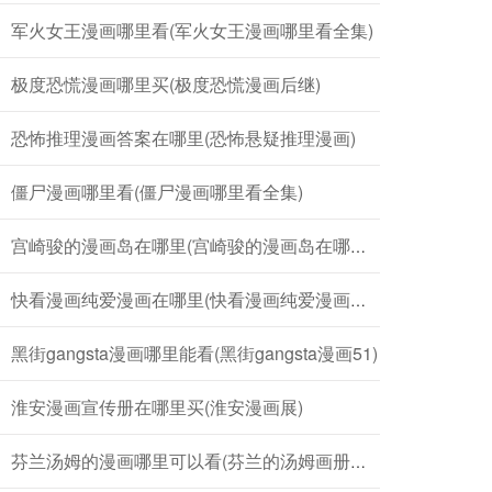
军火女王漫画哪里看(军火女王漫画哪里看全集)
极度恐慌漫画哪里买(极度恐慌漫画后继)
恐怖推理漫画答案在哪里(恐怖悬疑推理漫画)
僵尸漫画哪里看(僵尸漫画哪里看全集)
宫崎骏的漫画岛在哪里(宫崎骏的漫画岛在哪里拍的)
快看漫画纯爱漫画在哪里(快看漫画纯爱漫画在哪里可以看)
黑街gangsta漫画哪里能看(黑街gangsta漫画51)
淮安漫画宣传册在哪里买(淮安漫画展)
芬兰汤姆的漫画哪里可以看(芬兰的汤姆画册漫画)