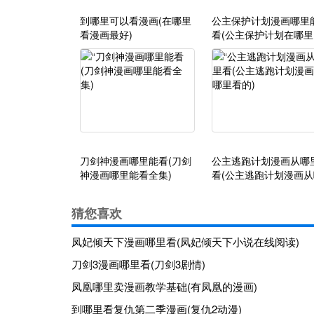
到哪里可以看漫画(在哪里
公主保护计划漫画哪里
看漫画最好)
看(公主保护计划在哪里
看)
刀剑神漫画哪里能看(刀剑
公主逃跑计划漫画从哪
神漫画哪里能看全集)
看(公主逃跑计划漫画从
里看的)
猜您喜欢
凤妃倾天下漫画哪里看(凤妃倾天下小说在线阅读)
刀剑3漫画哪里看(刀剑3剧情)
凤凰哪里卖漫画教学基础(有凤凰的漫画)
到哪里看复仇第二季漫画(复仇2动漫)