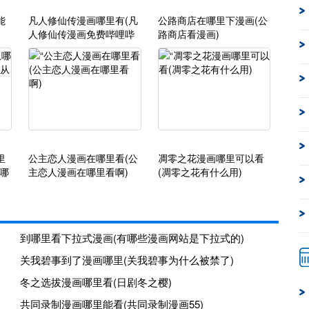
能
凡人修仙传漫画哪里有(凡
公路商店在哪里下漫画(公
人修仙传漫画免费哔哩哔
路商店看漫画)
哩)
里
公主恋人漫画在哪里看(公
凋零之花漫画哪里可以看
哪
主恋人漫画在哪里看啊)
(凋零之花有什么用)
到哪里看下拉式漫画(有哪些漫画网站是下拉式的)
关我碧事到了漫画哪里(关我碧事为什么被禁了)
冬之选拔漫画哪里看(日剧冬之樱)
共同录制漫画哪里能看(共同录制漫画55)