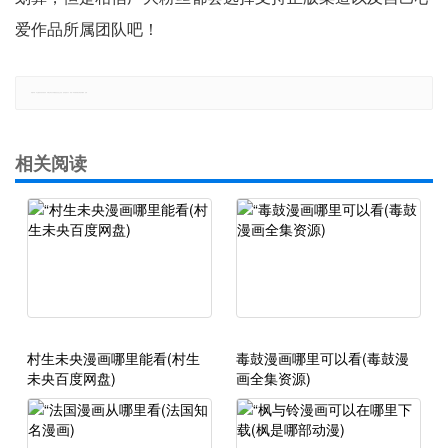
爱作品所属团队吧！
郑重声明：本文版权归原作者所有，转载文章仅为传播更多信息之目的，如有侵权行为，请第一时间联系我们修改或删除，多谢。
相关阅读
村生未央漫画哪里能看(村生
毒鼓漫画哪里可以看(毒鼓漫
未央百度网盘)
画全集资源)