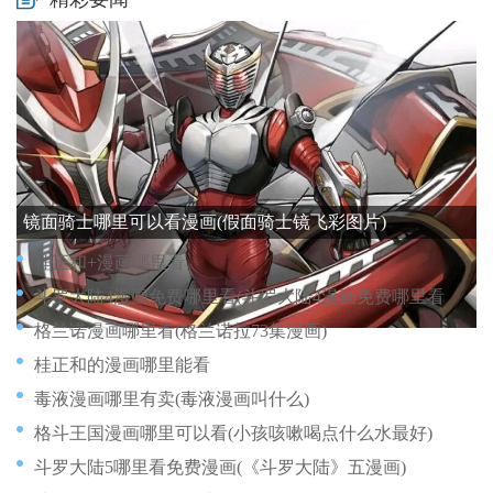
桂林市哪里有高中生学漫画(桂林市哪里有高中生学漫画的)
毒液漫画在哪里(毒液v1漫画在哪可以看)
毒爱漫画去哪里看(毒爱漫画去哪里看全集)
毒手巫师从哪里看漫画(毒手巫师从哪里看漫画)
斗罗大陆漫画哪里制作好(斗罗大陆漫画哪里制作好)
镜面骑士哪里可以看漫画(假面骑士镜飞彩图片)
桂正和+漫画哪里看
斗罗大陆4漫画免费哪里看(斗罗大陆4漫画免费哪里看最全)
格兰诺漫画哪里看(格兰诺拉73集漫画)
桂正和的漫画哪里能看
毒液漫画哪里有卖(毒液漫画叫什么)
格斗王国漫画哪里可以看(小孩咳嗽喝点什么水最好)
斗罗大陆5哪里看免费漫画(《斗罗大陆》五漫画)