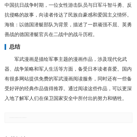
中国抗日战争时期，一位女性游击队员与日军斗智斗勇、反
抗侵略的故事，向读者传达了民族自豪感和爱国主义情怀。
海狼：以德国潜艇部队为背景，描述了一群顽强不屈、英勇
善战的德国潜艇官兵在二战中的战斗历程。
总结
军武漫画是描绘军事主题的漫画作品，涉及现代化武
器、战争策略和军人生活等方面，备受日本读者喜爱。国内
有很多网站提供免费的军武漫画阅读服务，同时还有一些备
受好评的经典作品值得推荐。通过阅读这些作品，可以更深
入地了解军人们在保卫国家安全中所付出的努力和牺牲。
郑重声明：本文版权归原作者所有，转载文章仅为传播更多信息之目的，如有侵权行为，请第一时间联系我们修改或删除，多谢。