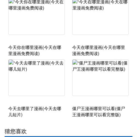
今天你在哪里漫画(今天在哪
今天在哪里漫画(今天在哪里
里漫画免费阅读)
漫画免费阅读)
今天去哪里了漫画(今天去哪
僵尸王漫画哪里可以看(僵尸
儿短片)
王漫画哪里可以看完整版)
猜您喜欢