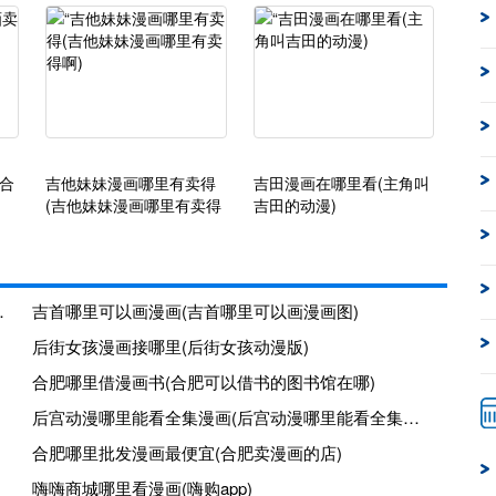
整)
合
吉他妹妹漫画哪里有卖得
吉田漫画在哪里看(主角叫
(吉他妹妹漫画哪里有卖得
吉田的动漫)
啊)
哪里可以看全集)
吉首哪里可以画漫画(吉首哪里可以画漫画图)
后街女孩漫画接哪里(后街女孩动漫版)
合肥哪里借漫画书(合肥可以借书的图书馆在哪)
后宫动漫哪里能看全集漫画(后宫动漫哪里能看全集漫画软件)
合肥哪里批发漫画最便宜(合肥卖漫画的店)
嗨嗨商城哪里看漫画(嗨购app)