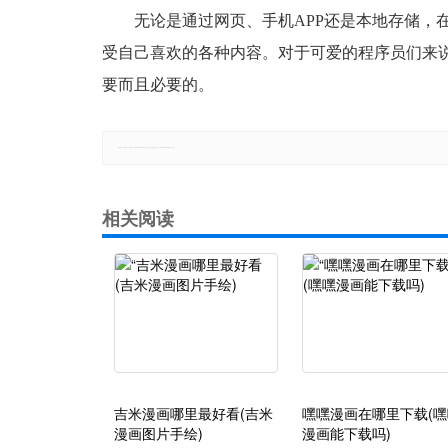
无论是通过网页、手机APP还是本地存储，
受自己喜欢的各种内容。对于可爱的程序员们来
要而且必要的。
郑重声明：本文版权归原作者所有，转载文章仅为传播更多信息之目的，如有侵权行为，请第一时间联系我们修改或删除，多谢。
相关阅读
吉米漫画哪里最好看(吉米
嘿嘿漫画在哪里下载(嘿
漫画图片手绘)
漫画能下载吗)