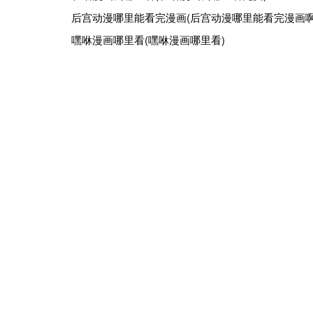
后宫动漫哪里能看完漫画(后宫动漫哪里能看完漫画啊
嘿咻漫画哪里看(嘿咻漫画哪里看)