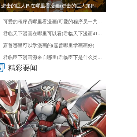
进击的巨人四在哪里看漫画(进击的巨人第四季播到漫画哪里)
可爱的程序员哪里看漫画(可爱的程序员一共有几集)
君临天下漫画在哪里可以看(君临天下漫画41话)
嘉善哪里可以学漫画的(嘉善哪里学画画好)
君临臣下漫画源来自哪里(君临臣下是什么类型的漫画)
精彩要闻
呼市哪里能学漫画(呼和浩特漫画书店)
咖啡与香草漫画哪里有(咖啡与香草完整漫画)
吉美漫画哪里能买到(吉美漫画哪里能买到正品)
嘿咻漫画网站在哪里下载
和之国漫画从哪里开始(和之国篇漫画从哪开始)
咖啡遇上香草漫画哪里看(咖啡遇上香草漫画70话)