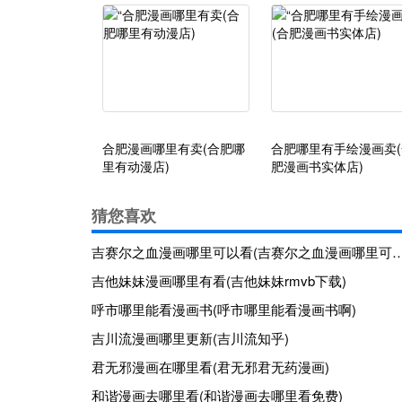
合肥漫画哪里有卖(合肥哪
合肥哪里有手绘漫画卖(
里有动漫店)
肥漫画书实体店)
猜您喜欢
吉赛尔之血漫画哪里可以看(吉赛尔之血漫画
吉他妹妹漫画哪里有看(吉他妹妹rmvb下载)
呼市哪里能看漫画书(呼市哪里能看漫画书啊)
吉川流漫画哪里更新(吉川流知乎)
君无邪漫画在哪里看(君无邪君无药漫画)
和谐漫画去哪里看(和谐漫画去哪里看免费)