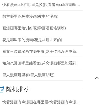
快看漫画cdk在哪里兑换(快看漫画cdk在哪里兑换啊)
教主哪里跑免费漫画(教主的漫画)
画漫画哪里培训好呢(学画漫画培训班)
花是哪里来的漫画(花是从哪儿来的)
看龙王传说漫画在哪里看(龙王传说漫画更新到第几册)
姐弟恋漫画哪里能看(姐弟恋漫画哪里能看到)
巨人漫画哪里有(巨人漫画贴吧)
随机推荐
快看漫画有声漫画在哪里看(快看漫画有声漫画在哪里看免费)